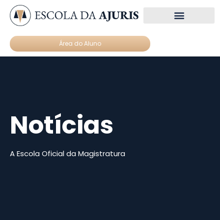
Núcleos de estudo
Materiais Gratuitos
Área do Aluno
Notícias
A Escola Oficial da Magistratura