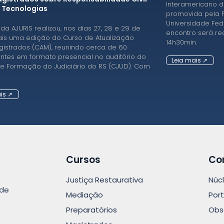
Interamericano d
 Tecnologias
promovida pela F
Universidade Fed
 da AJURIS realizou, nos dias 27, 28 e 29 de
encontro será re
is uma edição do Curso de Atualização
14h30min.
istrados (CAM), reunindo cerca de 60
antes em formato presencial no auditório do
Leia mais ↗
e Formação do Judiciário do RS (CJUD). Com
is ↗
Cursos
Co
Justiça Restaurativa
Núc
ade
Mediação
Port
Preparatórios
Obs