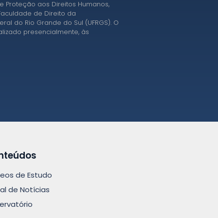
e Proteção aos Direitos Humanos,
aculdade de Direito da
eral do Rio Grande do Sul (UFRGS). O
alizado presencialmente, às
nteúdos
leos de Estudo
al de Notícias
ervatório