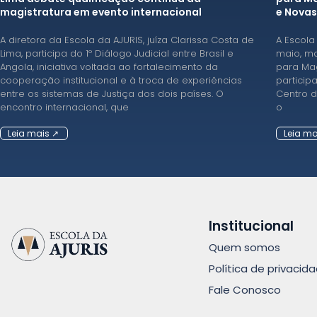
magistratura em evento internacional
e Novas
A diretora da Escola da AJURIS, juíza Clarissa Costa de
A Escola
Lima, participa do 1º Diálogo Judicial entre Brasil e
maio, ma
Angola, iniciativa voltada ao fortalecimento da
para Mag
cooperação institucional e à troca de experiências
particip
entre os sistemas de Justiça dos dois países. O
Centro d
encontro internacional, que
o
Leia mais ↗
Leia ma
Institucional
Quem somos
Política de privacid
Fale Conosco