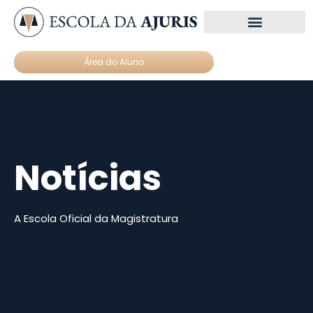
Núcleos de estudo
Materiais Gratuitos
Área do Aluno
Notícias
A Escola Oficial da Magistratura